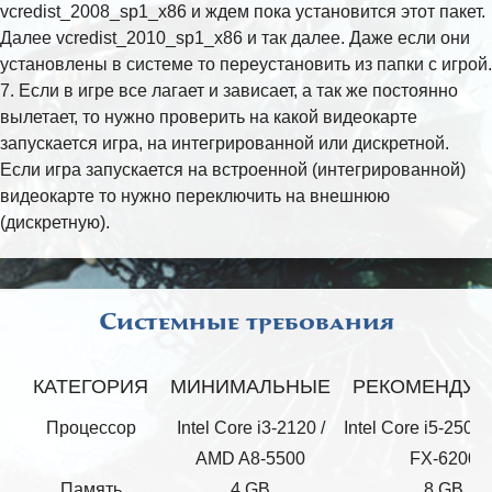
vcredist_2008_sp1_x86 и ждем пока установится этот пакет.
Далее vcredist_2010_sp1_x86 и так далее. Даже если они
установлены в системе то переустановить из папки с игрой.
7. Если в игре все лагает и зависает, а так же постоянно
вылетает, то нужно проверить на какой видеокарте
запускается игра, на интегрированной или дискретной.
Если игра запускается на встроенной (интегрированной)
видеокарте то нужно переключить на внешнюю
(дискретную).
Системные требования
КАТЕГОРИЯ
МИНИМАЛЬНЫЕ
РЕКОМЕНДУ
Процессор
Intel Core i3-2120 /
Intel Core i5-2500
AMD A8-5500
FX-6200
Память
4 GB
8 GB