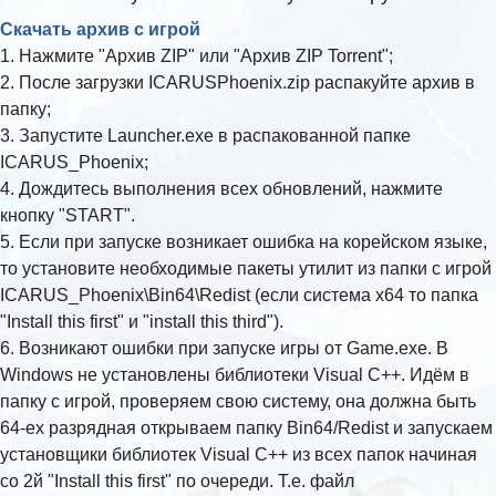
Скачать архив с игрой
FAQ
1. Нажмите "Архив ZIP" или "Архив ZIP Torrent";
2. После загрузки ICARUSPhoenix.zip распакуйте архив в
папку;
3. Запустите Launcher.exe в распакованной папке
ICARUS_Phoenix;
4. Дождитесь выполнения всех обновлений, нажмите
кнопку "START".
5. Если при запуске возникает ошибка на корейском языке,
то установите необходимые пакеты утилит из папки с игрой
ICARUS_Phoenix\Bin64\Redist (если система х64 то папка
"Install this first" и "install this third").
6. Возникают ошибки при запуске игры от Game.exe. В
Windows не установлены библиотеки Visual C++. Идём в
папку с игрой, проверяем свою систему, она должна быть
64-ех разрядная открываем папку Bin64/Redist и запускаем
установщики библиотек Visual C++ из всех папок начиная
со 2й "Install this first" по очереди. Т.е. файл