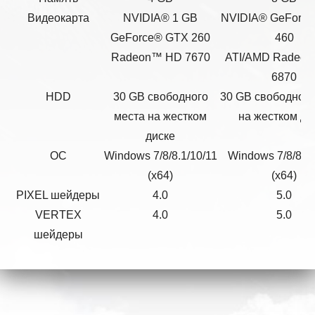
Видеокарта
NVIDIA® 1 GB
NVIDIA® GeForc
GeForce® GTX 260
460
Radeon™ HD 7670
ATI/AMD Radeo
6870
HDD
30 GB свободного
30 GB свободного
места на жестком
на жестком ди
диске
ОС
Windows 7/8/8.1/10/11
Windows 7/8/8.1/
(x64)
(x64)
PIXEL шейдеры
4.0
5.0
VERTEX
4.0
5.0
шейдеры